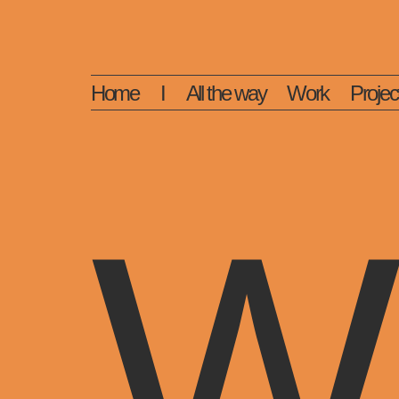
Home
I
All the way
Work
Projec
W