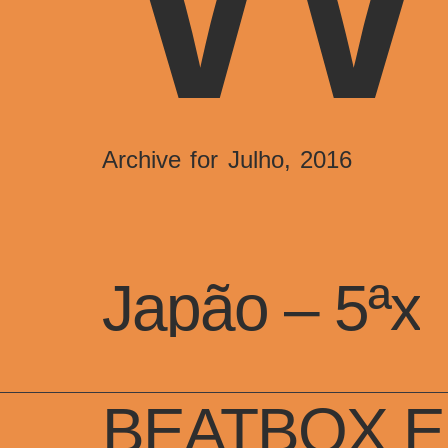
Archive for Julho, 2016
Japão – 5ªx
Japão – 5ªx
BEATBOX E