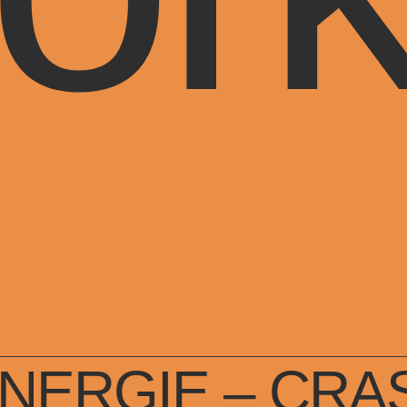
By
brunoestima
On 31 de Julho de 2016
NERGIE – CRA